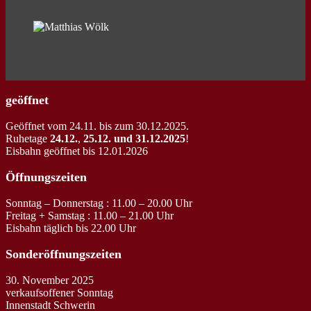
geöffnet
Geöffnet vom 24.11. bis zum 30.12.2025.
Ruhetage
24.12.
,
25.12. und 31.12.2025
!
Eisbahn geöffnet bis 12.01.2026
Öffnungszeiten
Sonntag – Donnerstag : 11.00 – 20.00 Uhr
Freitag + Samstag : 11.00 – 21.00 Uhr
Eisbahn täglich bis 22.00 Uhr
Sonderöffnungszeiten
30. November 2025
verkaufsoffener Sonntag
Innenstadt Schwerin