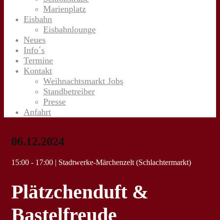
Marienplatz
Eisbahn
Eisbahnlounge
Neues
Info´s
Termine
Kontakt
Weihnachtsmarkt Jobs
Standbetreiber
Presse
Anfahrt
06.12.2024
15:00 - 17:00 | Stadtwerke-Märchenzelt (Schlachtermarkt)
Plätzchenduft &
Bastelfreude