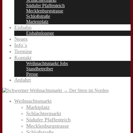
Schlachtermarkt
Südufer Pfaffenteich
Mecklenburgstrasse
Schloßstraße
Marienplatz
Eisbahn
Eisbahnlounge
Neues
Info´s
Termine
Kontakt
Weihnachtsmarkt Jobs
Standbetreiber
Presse
Anfahrt
Weihnachtsmarkt
Marktplatz
Schlachtermarkt
Südufer Pfaffenteich
Mecklenburgstrasse
Schloßstraße