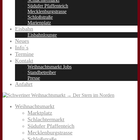
Schlachtermarkt
Südufer Pfaffenteich
Mecklenburgstrasse
Schloßstraße
Marienplatz
Eisbahn
Eisbahnlounge
Neues
Info´s
Termine
Kontakt
Weihnachtsmarkt Jobs
Standbetreiber
Presse
Anfahrt
Weihnachtsmarkt
Marktplatz
Schlachtermarkt
Südufer Pfaffenteich
Mecklenburgstrasse
Schloßstraße