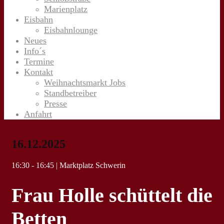
Marienplatz
Eisbahn
Eisbahnlounge
Neues
Info´s
Termine
Kontakt
Weihnachtsmarkt Jobs
Standbetreiber
Presse
Anfahrt
16.12.2025
16:30 - 16:45 | Marktplatz Schwerin
Frau Holle schüttelt die
Betten