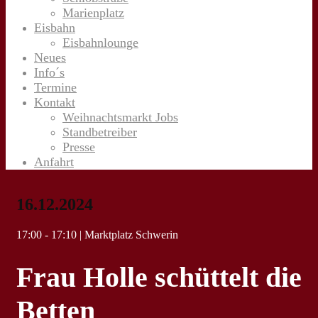
Marienplatz
Eisbahn
Eisbahnlounge
Neues
Info´s
Termine
Kontakt
Weihnachtsmarkt Jobs
Standbetreiber
Presse
Anfahrt
16.12.2024
17:00 - 17:10 | Marktplatz Schwerin
Frau Holle schüttelt die
Betten