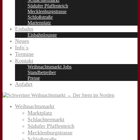
Schlachtermarkt
Südufer Pfaffenteich
Mecklenburgstrasse
Schloßstraße
Marienplatz
Eisbahn
Eisbahnlounge
Neues
Info´s
Termine
Kontakt
Weihnachtsmarkt Jobs
Standbetreiber
Presse
Anfahrt
Weihnachtsmarkt
Marktplatz
Schlachtermarkt
Südufer Pfaffenteich
Mecklenburgstrasse
Schloßstraße