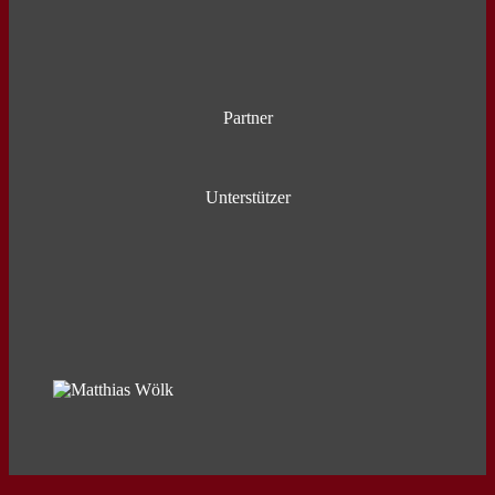
Bis zum 30. Dezember bietet der Weihnachtsmarkt täglich ein
stimmungsvolles Programm. Zu den Höhepunkten zählt die tägliche
Weihnachtsmann-Sprechstunde um 16 Uhr auf der Marktplatz-
Bühne.
Partner
Unterstützer