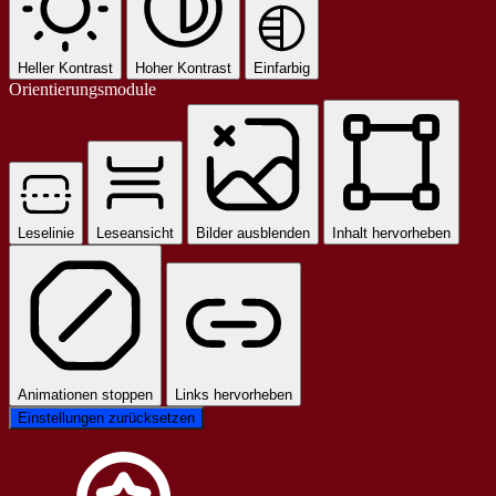
Heller Kontrast
Hoher Kontrast
Einfarbig
Orientierungsmodule
Leselinie
Leseansicht
Bilder ausblenden
Inhalt hervorheben
Animationen stoppen
Links hervorheben
Einstellungen zurücksetzen